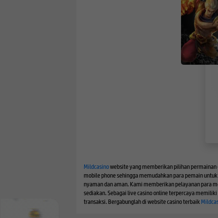
Mildcasino
website yang memberikan pilihan permainan ca
mobile phone sehingga memudahkan para pemain untuk be
nyaman dan aman. Kami memberikan pelayanan para me
sediakan. Sebagai live casino online terpercaya memil
transaksi. Bergabunglah di website casino terbaik
Mildca