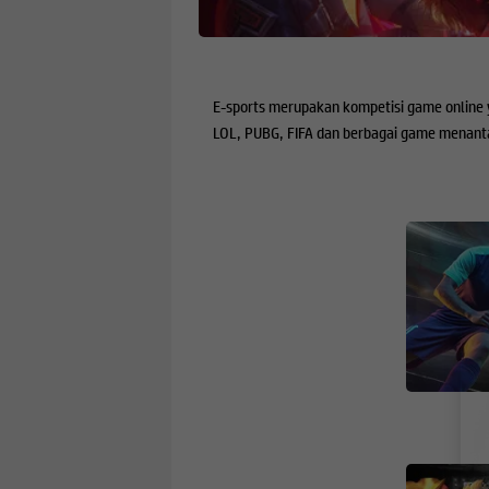
E-sports merupakan kompetisi game online 
LOL, PUBG, FIFA dan berbagai game menanta