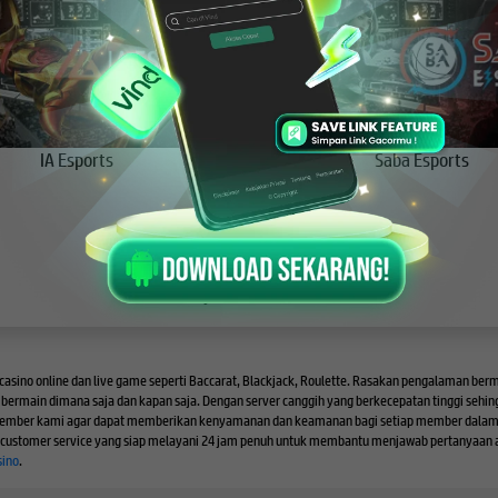
IA Esports
Saba Esports
MAINKAN
Belum Punya Akun?
Daftar Gratis!
sino online dan live game seperti Baccarat, Blackjack, Roulette. Rasakan pengalaman berm
rmain dimana saja dan kapan saja. Dengan server canggih yang berkecepatan tinggi sehin
mber kami agar dapat memberikan kenyamanan dan keamanan bagi setiap member dalam m
iki customer service yang siap melayani 24 jam penuh untuk membantu menjawab pertanyaa
sino
.