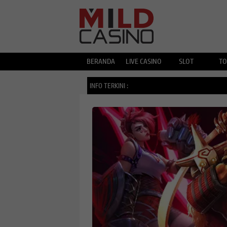
BERANDA
LIVE CASINO
SLOT
TO
INFO TERKINI :