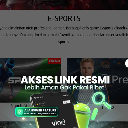
E-SPORTS
yang dimainkan oleh profesional gamer. Berbagai jenis game E-sports dihadir
ng lainnya. Dukung tim dan pemain favorit kamu dengan bertaruh serta rai
sports.
PROMO
SportsGG
PrediX
NEW