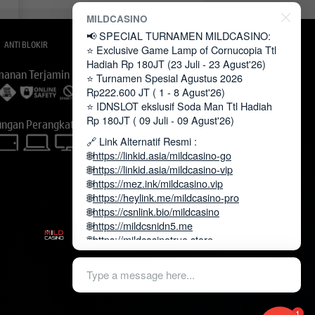
MILDCASINO
📢 SPECIAL TURNAMEN MILDCASINO:
ANTI BLOKIR
⭐️ Exclusive Game Lamp of Cornucopia Ttl
Hadiah Rp 180JT (23 Juli - 23 Agust'26)
anan Terjamin :
⭐️ Turnamen Spesial Agustus 2026
Rp222.600 JT ( 1 - 8 Agust'26)
⭐️ IDNSLOT ekslusif Soda Man Ttl Hadiah
Rp 180JT ( 09 Juli - 09 Agust'26)
ngan Perangkat :
🔗 Link Alternatif Resmi :
🌐
https://linkid.asia/mildcasino-go
🌐
https://linkid.asia/mildcasino-vip
🌐
https://mez.ink/mildcasino.vip
🌐
https://heylink.me/mildcasino-pro
🌐
https://csnlink.bio/mildcasino
🌐
https://mildcsnidn5.me
🌐
https://mildcasinotrue.store
RTP MILD CASINO :
https://fwdx.asia/rtp-mildcasino
Type a message here...
ZONA RTP MILD CASINO :
https://linkid.asia/zona-mildcasino
1