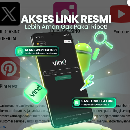
ID: MILDCASINO
ILDCASINO
Youtube
OFFICIAL
OFFICIAL
Pinterest
sino online dan live game seperti Baccarat, Blackjack, Roulette. Rasakan pengalaman berm
rmain dimana saja dan kapan saja. Dengan server canggih yang berkecepatan tinggi sehin
mber kami agar dapat memberikan kenyamanan dan keamanan bagi setiap member dalam m
iki customer service yang siap melayani 24 jam penuh untuk membantu menjawab pertanyaa
sino
.