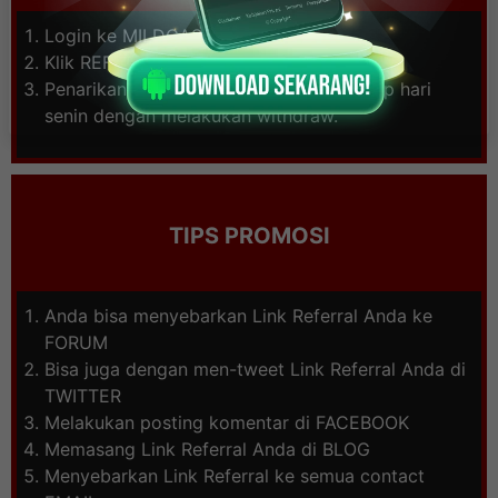
Login ke MILDCASINO
Klik REFERRAL untuk melihat total Referral
Penarikan Referral dapat dilakukan setiap hari
senin dengan melakukan withdraw.
TIPS PROMOSI
Anda bisa menyebarkan Link Referral Anda ke
FORUM
Bisa juga dengan men-tweet Link Referral Anda di
TWITTER
Melakukan posting komentar di FACEBOOK
Memasang Link Referral Anda di BLOG
Menyebarkan Link Referral ke semua contact