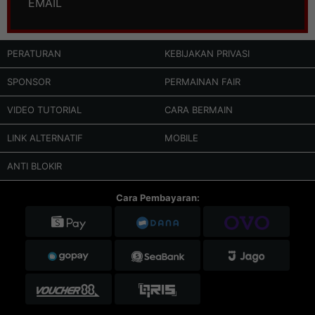
EMAIL
PERATURAN
KEBIJAKAN PRIVASI
SPONSOR
PERMAINAN FAIR
VIDEO TUTORIAL
CARA BERMAIN
LINK ALTERNATIF
MOBILE
ANTI BLOKIR
Cara Pembayaran: