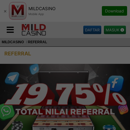
MILDCASINO
×
Download
Mobile App
DAFTAR
MASUK
MILDCASINO
REFERRAL
REFERRAL