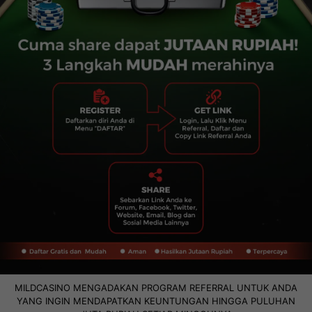
MILDCASINO MENGADAKAN PROGRAM REFERRAL UNTUK ANDA
YANG INGIN MENDAPATKAN KEUNTUNGAN HINGGA PULUHAN